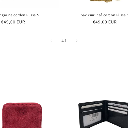
r grainé cordon Plissa S
Sac cuir irisé cordon Plissa 
Prix
€49,00 EUR
Prix
€49,00 EUR
habituel
habituel
de
1
/
8