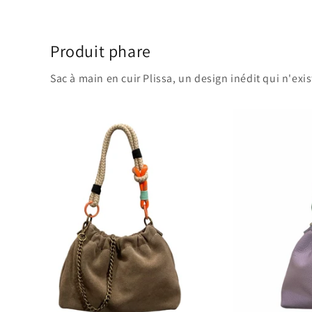
8
dans
une
fenêtre
Produit phare
modale
Sac à main en cuir Plissa, un design inédit qui n'exis