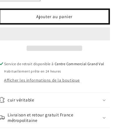
la
la
quantité
quantité
de
de
Ajouter au panier
POCHETTE
POCHETTE
CUIR
CUIR
IRISE
IRISE
SMALL
SMALL
Service de retrait disponible à
Centre Commercial Grand Val
Habituellement prête en 24 heures
Afficher les informations de la boutique
cuir véritable
Livraison et retour gratuit France
métropolitaine