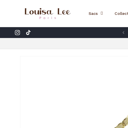
Ignorer et
passer au
contenu
Sacs
Collec
Savoir-faire d’Italie et d’Inde
Instagram
TikTok
Passer aux
informations
produits